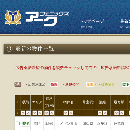
広告承諾希望の物件を複数チェックして右の「広告承諾申請B
・・広告承諾済
・・
新規公開
・・
価格変更
価格
↓
状態
エリア
物件名
号室/階
沿線
最寄駅
(万円)
↓
港区
5,980
メゾン青山
502/12
銀座線
外苑前