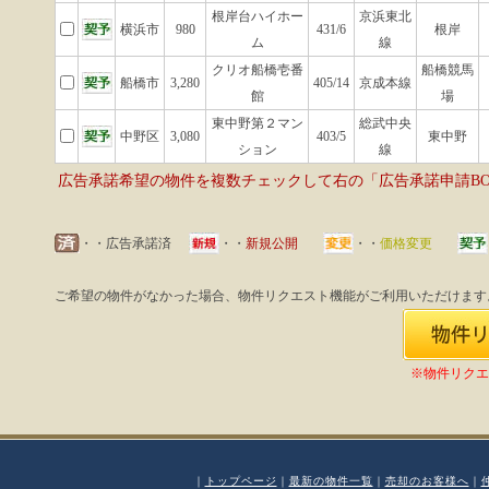
根岸台ハイホー
京浜東北
横浜市
980
431/6
根岸
ム
線
クリオ船橋壱番
船橋競馬
船橋市
3,280
405/14
京成本線
館
場
東中野第２マン
総武中央
中野区
3,080
403/5
東中野
ション
線
広告承諾希望の物件を複数チェックして右の「広告承諾申請B
・・広告承諾済
・・
新規公開
・・
価格変更
ご希望の物件がなかった場合、物件リクエスト機能がご利用いただけます
※物件リクエ
｜
トップページ
｜
最新の物件一覧
｜
売却のお客様へ
｜