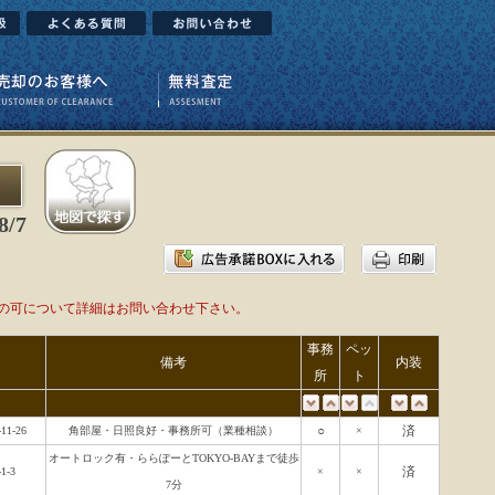
/7
の可について詳細はお問い合わせ下さい。
事務
ペッ
備考
内装
所
ト
○
済
1-26
角部屋・日照良好・事務所可（業種相談）
×
オートロック有・ららぽーとTOKYO-BAYまで徒歩
済
-3
×
×
7分