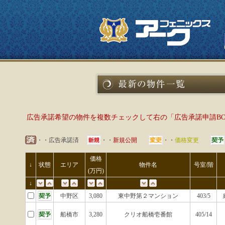
広告承諾希望の物件を複数チェックして右の「広告承諾申請B
・・広告承諾済
・・
新規公開
・・
価格変更
価格
↓
状態
エリア
物件名
号室/階
(万円)
↓
中野区
3,080
東中野第２マンション
403/5
船橋市
3,280
クリオ船橋壱番館
405/14