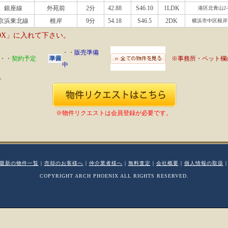
銀座線
外苑前
2分
42.88
S46.10
1LDK
港区北青山2-7
京浜東北線
根岸
9分
54.18
S46.5
2DK
横浜市中区根岸
OX」に入れて下さい。
・・
販売準備
・・
契約予定
※事務所・ペット欄
中
。
※物件リクエストは会員登録が必要です。
最新の物件一覧
｜
売却のお客様へ
｜
仲介業者様へ
｜
無料査定
｜
会社概要
｜
個人情報の取扱
COPYRIGHT ARCH PHOENIX ALL RIGHTS RESERVED.