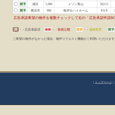
港区
5,980
メゾン青山
502/12
横浜市
980
根岸台ハイホーム
431/6
広告承諾希望の物件を複数チェックして右の「広告承諾申請B
・・広告承諾済
・・
新規公開
・・
価格変更
ご希望の物件がなかった場合、物件リクエスト機能がご利用いただけます
｜
トップページ
｜