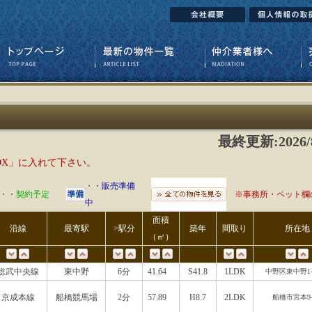
最終更新:2026/8
OX」に入れて下さい。
・・
販売準備
・・
契約予定
※事務所・ペット欄
中
面積
沿線
最寄駅
>駅分
築年
間取り
所在地
（㎡）
総武中央線
東中野
6分
41.64
S41.8
1LDK
中野区東中野1-1
京成本線
船橋競馬場
2分
57.89
H8.7
2LDK
船橋市宮本9-1