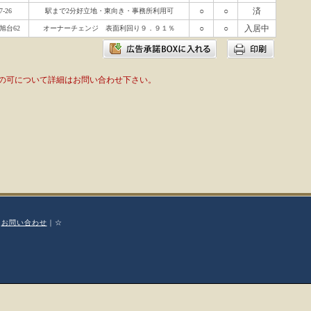
○
○
済
-26
駅まで2分好立地・東向き・事務所利用可
○
○
入居中
旭台62
オーナーチェンジ 表面利回り９．９１％
の可について詳細はお問い合わせ下さい。
｜
お問い合わせ
｜☆