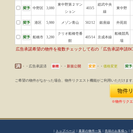
東中野第２マン
総武中央
中野区
3,080
403/5
東中野
ション
線
港区
5,980
メゾン青山
502/12
銀座線
外苑前
クリオ船橋壱番
船橋競馬
船橋市
3,280
405/14
京成本線
館
場
広告承諾希望の物件を複数チェックして右の「広告承諾申請B
・・広告承諾済
・・
新規公開
・・
価格変更
ご希望の物件がなかった場合、物件リクエスト機能がご利用いただけます
※物件リクエ
｜
トップページ
｜
最新の物件一覧
｜
売却のお客様へ
｜