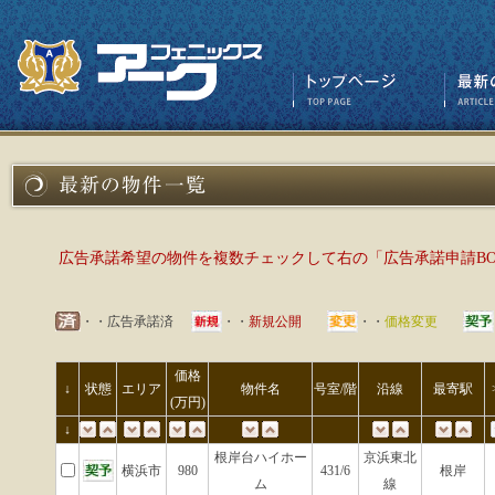
広告承諾希望の物件を複数チェックして右の「広告承諾申請B
・・広告承諾済
・・
新規公開
・・
価格変更
価格
↓
状態
エリア
物件名
号室/階
沿線
最寄駅
(万円)
↓
根岸台ハイホー
京浜東北
横浜市
980
431/6
根岸
ム
線