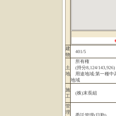
建
401/5
物
所有権
土
(持分8,124/143,926)
地
用途地域:第一種中
地域
施
(株)末長組
工
管
理
委託管理(日勤)