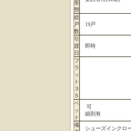
形
態
総
戸
19戸
数
引
渡
即時
日
フ
ラ
ッ
ト
３
５
ペ
可
ッ
細則有
ト
備
シューズインクロ