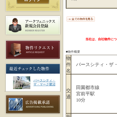
当社は、自社物件につ
■物件概要
物
件
バースシティ・ザ・
名
バースシティ・
ザ・マーク鷺沼
田園都市線
交
宮前平駅
通
10分
所