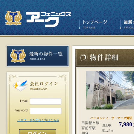
バースシティ・ザ・マーク鷺沼
パスワードを忘れた方はこちら
田園都市線
7,980
3LDK
宮前平駅
81.24㎡
10分