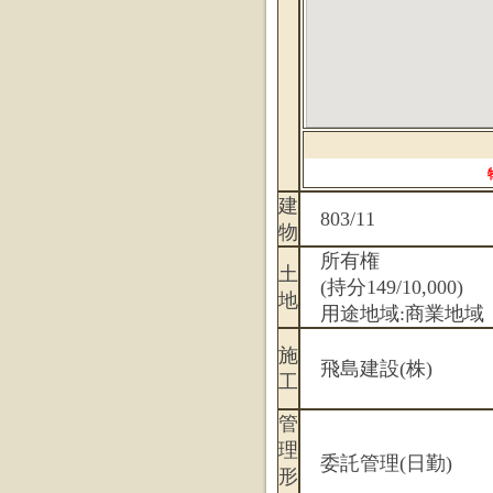
建
803/11
物
所有権
土
(持分149/10,000)
地
用途地域:商業地域
施
飛島建設(株)
工
管
理
委託管理(日勤)
形