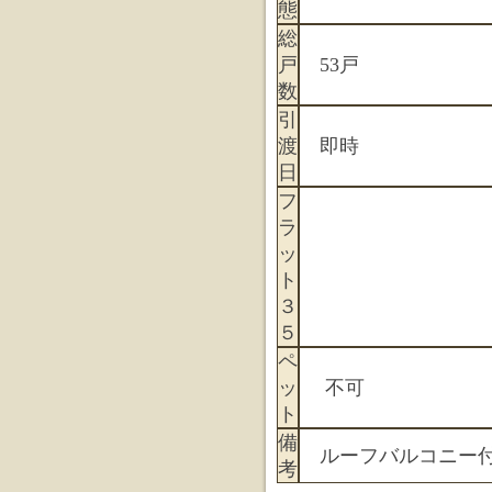
態
総
戸
53戸
数
引
渡
即時
日
フ
ラ
ッ
ト
３
５
ペ
ッ
不可
ト
備
ルーフバルコニー付
考