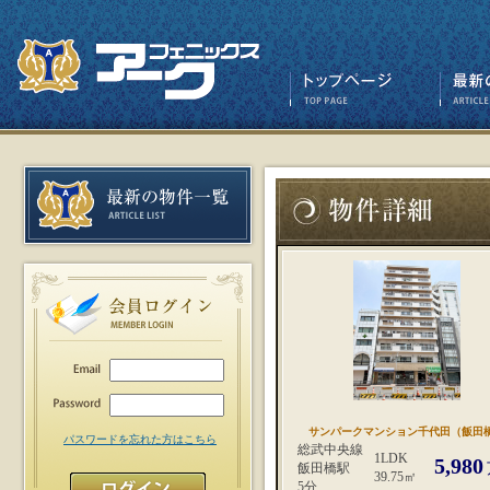
サンパークマンション千代田（飯田
パスワードを忘れた方はこちら
総武中央線
1LDK
5,980
飯田橋駅
39.75㎡
5分