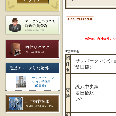
当社は、自社物件につ
■物件概要
物
サンパークマンショ
件
（飯田橋）
名
サンパークマン
ション千代田
（飯田橋）
総武中央線
交
飯田橋駅
通
5分
所