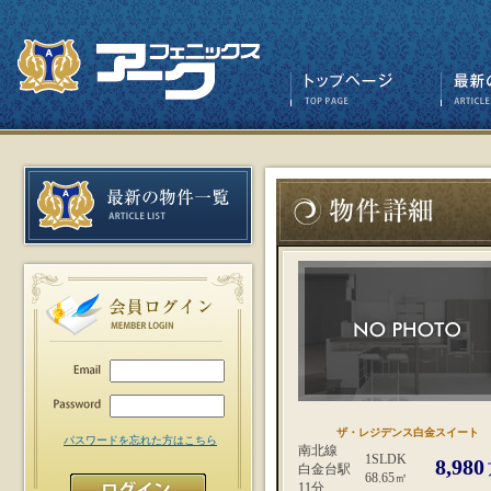
ザ・レジデンス白金スイート
パスワードを忘れた方はこちら
南北線
1SLDK
8,980
白金台駅
68.65㎡
11分