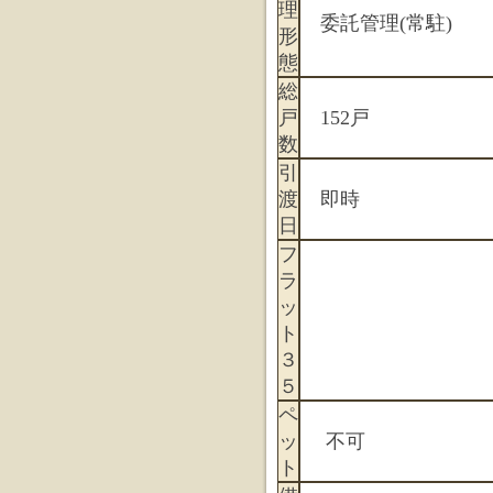
理
委託管理(常駐)
形
態
総
戸
152戸
数
引
渡
即時
日
フ
ラ
ッ
ト
３
５
ペ
ッ
不可
ト