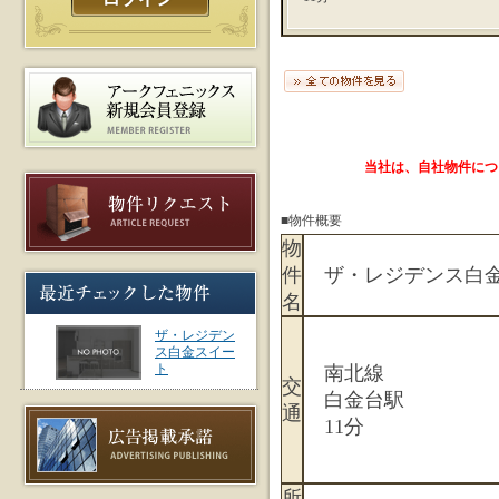
当社は、自社物件につ
■物件概要
物
件
ザ・レジデンス白金
名
ザ・レジデン
ス白金スイー
ト
南北線
交
白金台駅
通
11分
所