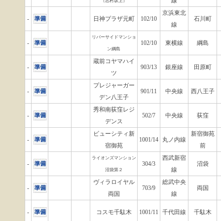
線
（志村坂上）
京浜東北
-
日神プラザ元町
102/10
石川町
線
リバーサイドマンショ
-
102/10
東横線
綱島
ン綱島
蔵前コヤマハイ
-
903/13
銀座線
田原町
ツ
プレジャーガー
-
901/11
中央線
西八王子
デン八王子
秀和南荻窪レジ
-
502/7
中央線
荻窪
デンス
ビューシティ新
新宿御苑
-
1001/14
丸ノ内線
宿御苑
前
西武新宿
ライオンズマンション
-
304/3
沼袋
線
沼袋第２
ヴィラロイヤル
総武中央
-
703/9
両国
両国
線
-
コスモ千駄木
1001/11
千代田線
千駄木