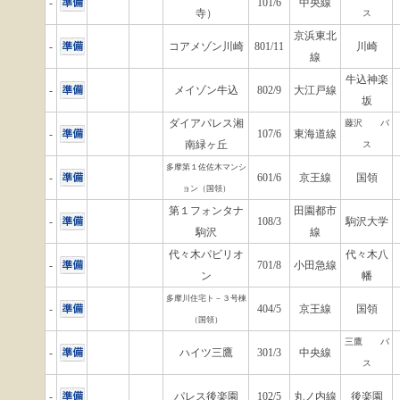
-
101/6
中央線
寺）
ス
京浜東北
-
コアメゾン川崎
801/11
川崎
線
牛込神楽
-
メイゾン牛込
802/9
大江戸線
坂
ダイアパレス湘
藤沢 バ
-
107/6
東海道線
南緑ヶ丘
ス
多摩第１佐佐木マンシ
-
601/6
京王線
国領
ョン（国領）
第１フォンタナ
田園都市
-
108/3
駒沢大学
駒沢
線
代々木パビリオ
代々木八
-
701/8
小田急線
ン
幡
多摩川住宅ト－３号棟
-
404/5
京王線
国領
（国領）
三鷹 バ
-
ハイツ三鷹
301/3
中央線
ス
-
パレス後楽園
102/5
丸ノ内線
後楽園