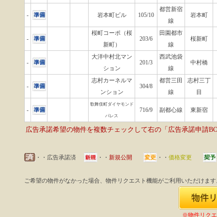
都営新宿
-
岩本町ビル
105/10
岩本町
線
桜町コーポ（桜
田園都市
-
203/6
桜新町
新町）
線
大洋中村北マン
西武池袋
-
201/3
中村橋
ション
線
志村カーネルマ
都営三田
志村三丁
-
304/8
ンション
線
目
歌舞伎町ダイヤモンド
-
716/9
副都心線
東新宿
パレス
広告承諾希望の物件を複数チェックして右の「広告承諾申請B
・・広告承諾済
・・
新規公開
・・
価格変更
ご希望の物件がなかった場合、物件リクエスト機能がご利用いただけます
※物件リクエ