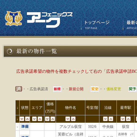
広告承諾希望の物件を複数チェックして右の「広告承諾申請B
・・広告承諾済
・・
新規公開
・・
価格変更
価格
↓
状態
エリア
物件名
号室/階
沿線
最寄駅
(万円)
↓
-
アルブル荻窪
102/6
中央線
荻窪
芙蓉ビル（吉祥
吉祥寺 バ