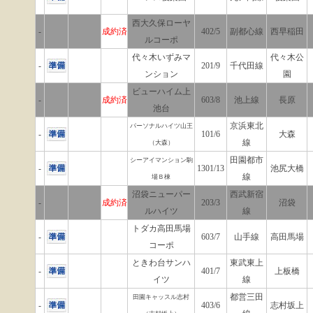
西大久保ローヤ
-
成約済
402/5
副都心線
西早稲田
ルコーポ
代々木いずみマ
代々木公
-
201/9
千代田線
ンション
園
ビューハイム上
-
成約済
603/8
池上線
長原
池台
京浜東北
パーソナルハイツ山王
-
101/6
大森
線
（大森）
田園都市
シーアイマンション駒
-
1301/13
池尻大橋
線
場Ｂ棟
沼袋ニューパー
西武新宿
-
成約済
203/3
沼袋
ルハイツ
線
トダカ高田馬場
-
603/7
山手線
高田馬場
コーポ
ときわ台サンハ
東武東上
-
401/7
上板橋
イツ
線
都営三田
田園キャッスル志村
-
403/6
志村坂上