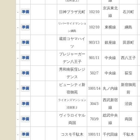
線
（志村坂上）
京浜東北
-
日神プラザ元町
102/10
石川町
線
リバーサイドマンショ
-
102/10
東横線
綱島
ン綱島
蔵前コヤマハイ
-
903/13
銀座線
田原町
ツ
プレジャーガー
-
901/11
中央線
西八王子
デン八王子
秀和南荻窪レジ
-
502/7
中央線
荻窪
デンス
ビューシティ新
新宿御苑
-
1001/14
丸ノ内線
宿御苑
前
西武新宿
ライオンズマンション
-
304/3
沼袋
線
沼袋第２
ヴィラロイヤル
総武中央
-
703/9
両国
両国
線
-
コスモ千駄木
1001/11
千代田線
千駄木