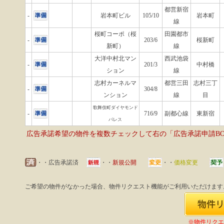
都営新宿
-
岩本町ビル
105/10
岩本町
線
桜町コーポ（桜
田園都市
-
203/6
桜新町
新町）
線
大洋中村北マン
西武池袋
-
201/3
中村橋
ション
線
志村カーネルマ
都営三田
志村三丁
-
304/8
ンション
線
目
歌舞伎町ダイヤモンド
-
716/9
副都心線
東新宿
パレス
広告承諾希望の物件を複数チェックして右の「広告承諾申請B
・・広告承諾済
・・
新規公開
・・
価格変更
ご希望の物件がなかった場合、物件リクエスト機能がご利用いただけます
※物件リクエ