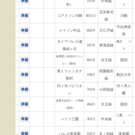
-
101/6
中央線
寺）
ス
京浜東北
-
コアメゾン川崎
801/11
川崎
線
牛込神楽
-
メイゾン牛込
802/9
大江戸線
坂
ダイアパレス湘
藤沢 バ
-
107/6
東海道線
南緑ヶ丘
ス
多摩第１佐佐木マンシ
-
601/6
京王線
国領
ョン（国領）
第１フォンタナ
田園都市
-
108/3
駒沢大学
駒沢
線
代々木パビリオ
代々木八
-
701/8
小田急線
ン
幡
多摩川住宅ト－３号棟
-
404/5
京王線
国領
（国領）
三鷹 バ
-
ハイツ三鷹
301/3
中央線
ス
-
パレス後楽園
102/5
丸ノ内線
後楽園