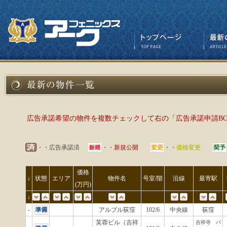
広告承諾希望の物件を複数チェックして右の「広告承諾申請B
・・広告承諾済
・・
新規公開
・・
価格変更
価格
↓
状態
エリア
物件名
号室/階
沿線
最寄駅
(万円)
↓
-
アルブル荻窪
102/6
中央線
荻窪
芙蓉ビル（吉祥
吉祥寺 バ