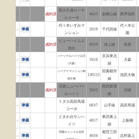
西大久保ローヤ
-
成約済
402/5
副都心線
西早稲田
ルコーポ
代々木いずみマ
代々木公
-
201/9
千代田線
ンション
園
ビューハイム上
-
成約済
603/8
池上線
長原
池台
京浜東北
パーソナルハイツ山王
-
101/6
大森
線
（大森）
田園都市
シーアイマンション駒
-
1301/13
池尻大橋
線
場Ｂ棟
沼袋ニューパー
西武新宿
-
成約済
203/3
沼袋
ルハイツ
線
トダカ高田馬場
-
603/7
山手線
高田馬場
コーポ
ときわ台サンハ
東武東上
-
401/7
上板橋
イツ
線
都営三田
田園キャッスル志村
-
403/6
志村坂上