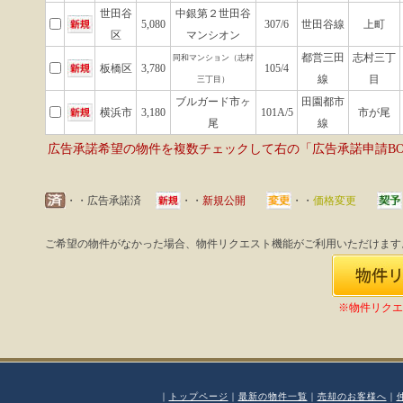
世田谷
中銀第２世田谷
5,080
307/6
世田谷線
上町
区
マンシオン
都営三田
志村三丁
同和マンション（志村
板橋区
3,780
105/4
線
目
三丁目）
ブルガード市ヶ
田園都市
横浜市
3,180
101A/5
市が尾
尾
線
広告承諾希望の物件を複数チェックして右の「広告承諾申請B
・・広告承諾済
・・
新規公開
・・
価格変更
ご希望の物件がなかった場合、物件リクエスト機能がご利用いただけます
※物件リクエ
｜
トップページ
｜
最新の物件一覧
｜
売却のお客様へ
｜