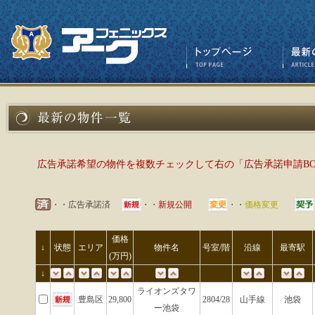
広告承諾希望の物件を複数チェックして右の「広告承諾申請B
・・広告承諾済
・・
新規公開
・・
価格変更
価格
↓
状態
エリア
物件名
号室/階
沿線
最寄駅
(万円)
↓
ライオンズタワ
豊島区
29,800
2804/28
山手線
池袋
ー池袋